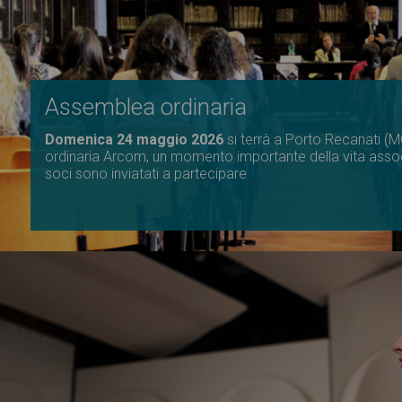
Assemblea ordinaria
Domenica 24 maggio 2026
si terrà a Porto Recanati (
ordinaria Arcom, un momento importante della vita associa
soci sono inviatati a partecipare