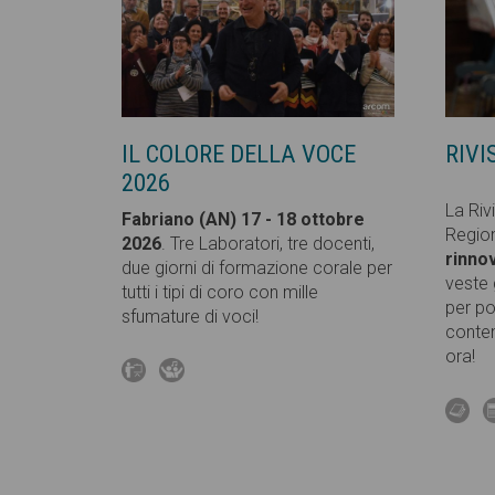
IL COLORE DELLA VOCE
RIVI
2026
La Riv
Fabriano (AN) 17 - 18 ottobre
Region
2026
. Tre Laboratori, tre docenti,
rinno
due giorni di formazione corale per
veste 
tutti i tipi di coro con mille
per po
sfumature di voci!
conten
ora!