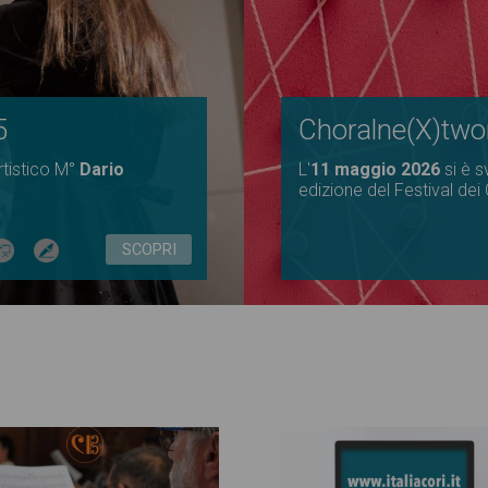
5
Choralne(X)twork
rtistico M°
Dario
L'
11 maggio 2026
si è 
edizione del Festival dei
SCOPRI