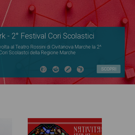
 - 2° Festival Cori Scolastici
svolta al Teatro Rossini di Civitanova Marche la 2^
 Cori Scolastci della Regione Marche
SCOPRI