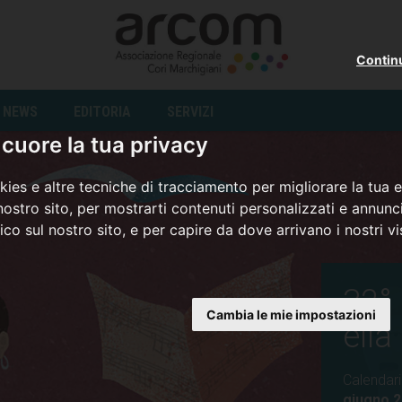
Contin
NEWS
EDITORIA
SERVIZI
cuore la tua privacy
ies e altre tecniche di tracciamento per migliorare la tua 
ostro sito, per mostrarti contenuti personalizzati e annunci
fico sul nostro sito, e per capire da dove arrivano i nostri vis
32° 
Cambia le mie impostazioni
ell
Calendari
giugno 