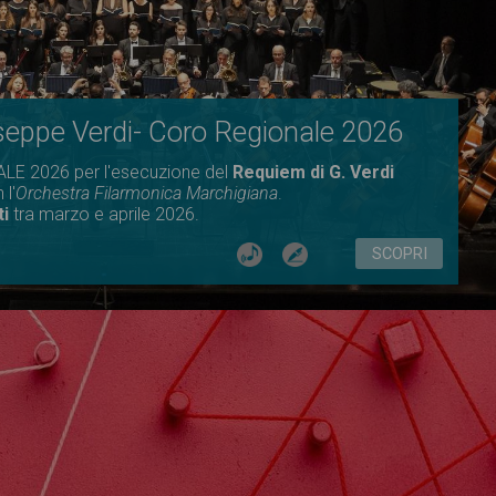
seppe Verdi- Coro Regionale 2026
E 2026 per l'esecuzione del
Requiem di G. Verdi
 l'
Orchestra Filarmonica Marchigiana
.
i
tra marzo e aprile 2026.
SCOPRI