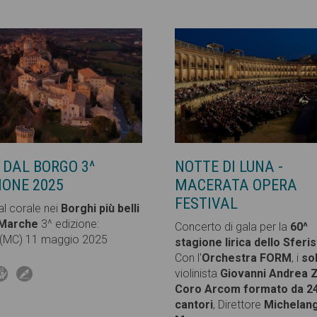
 DAL BORGO 3^
NOTTE DI LUNA -
IONE 2025
MACERATA OPERA
FESTIVAL
al corale nei
Borghi più belli
 Marche
3^ edizione:
Concerto di gala per la
60^
(MC) 11 maggio 2025
stagione lirica dello Sferi
Con l'
Orchestra FORM
, i
sol
violinista
Giovanni Andrea 
Coro Arcom formato da 2
cantori
, Direttore
Michelan