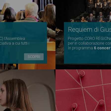
Requiem di Giu
MC) l'Assemblea
Progetto CORO REGIONAL
tiva a cui tutti i
per in collaborazione con
In programma
6 concert
SCOPRI