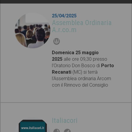
25/04/2025
Assemblea Ordinaria
A.r.co.m
Domenica 25 maggio
2025
alle ore 09,30 presso
l'Oratorio Don Bosco di
Porto
Recanati
(MC) si terrà
l'Assemblea ordinaria Arcom
con il Rinnovo del Consiglio
Direttivo
Italiacori