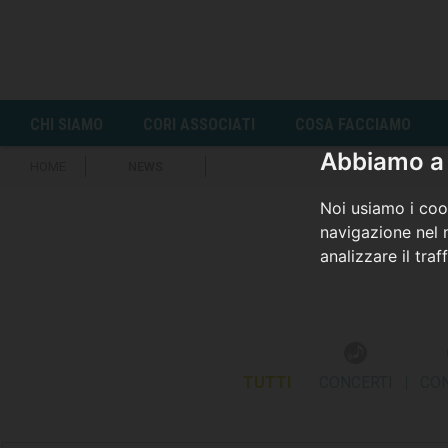
CHI SIAMO
CORI ASSOCIATI
COSA FACCIAMO
Abbiamo a 
HOME
NEWS
Noi usiamo i cook
navigazione nel n
analizzare il traf
TUTTI
CONCERTI
|
CO