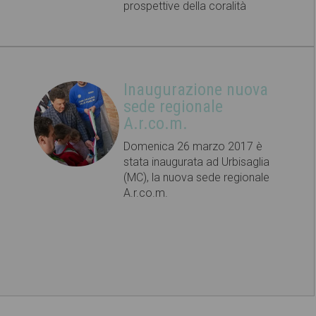
prospettive della coralità
Inaugurazione nuova
sede regionale
A.r.co.m.
Domenica 26 marzo 2017 è
stata inaugurata ad Urbisaglia
(MC), la nuova sede regionale
A.r.co.m.