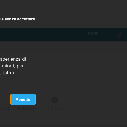
ua senza accettare
SHOP
esperienza di
 mirati, per
itatori.
Accetto
IONE
|
PROGETTI
|
RIVISTE