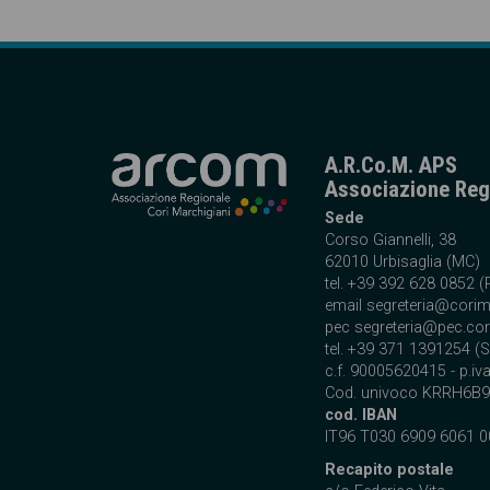
A.R.Co.M. APS
Associazione Regi
Sede
Corso Giannelli, 38
62010 Urbisaglia (MC)
tel. +39 392 628 0852 (
email
segreteria@corim
pec segreteria@pec.cor
tel. +39 371 1391254 (S
c.f. 90005620415 - p.i
Cod. univoco KRRH6B9
cod. IBAN
IT96 T030 6909 6061 0
Recapito postale