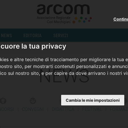
Contin
NEWS
EDITORIA
SERVIZI
cuore la tua privacy
ies e altre tecniche di tracciamento per migliorare la tua 
ostro sito, per mostrarti contenuti personalizzati e annunci
NEWS
fico sul nostro sito, e per capire da dove arrivano i nostri vis
Cambia le mie impostazioni
NCORSI
|
CONVEGNI
|
DIDATTICA
|
FESTIVAL
|
FORMAZ