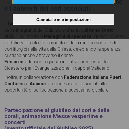
→
il calendario con le messe vespertine
e i concerti dei cori associati
Cambia le mie impostazioni
Il
Giubileo dei cori e delle corali
è stato istituito come
parte integrante del Giubileo ordinario dell'
Anno Santo
2025
, il cui motto è
Pellegrini di speranza
. Questo evento
sottolinea il ruolo fondamentale della musica sacra e dei
cori liturgici nella vita della Chiesa, celebrando la speranza
cristiana anche attraverso il canto.
Feniarco
aderisce a questa iniziativa promossa dal
Dicastero per l'Evangelizzazione in capo al Vaticano.
Inoltre, in collaborazione con
Federazione Italiana Pueri
Cantores
e
Anbima
, propone ai cori associati altre
opportunità di partecipazione a quest'anno giubilare.
Partecipazione al giubileo dei cori e delle
corali, animazione Messe vespertine e
concerti
(evento ufficiale del Giubileo 2025)