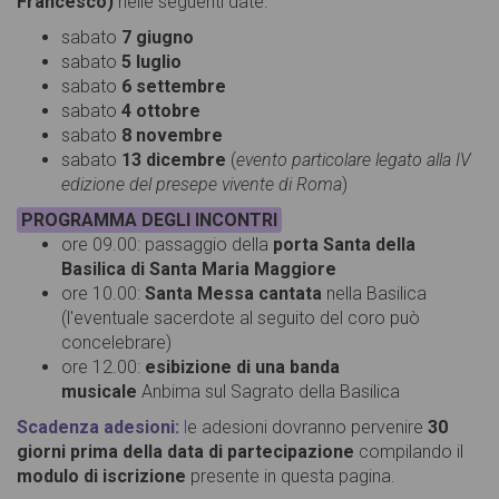
Francesco)
nelle seguenti date:
sabato
7 giugno
sabato
5 luglio
sabato
6 settembre
sabato
4 ottobre
sabato
8 novembre
sabato
13 dicembre
(
evento particolare legato alla IV
edizione del presepe vivente di Roma
)
PROGRAMMA DEGLI INCONTRI
ore 09.00: passaggio della
porta Santa della
Basilica di Santa Maria Maggiore
ore 10.00:
Santa Messa cantata
nella Basilica
(l'eventuale sacerdote al seguito del coro può
concelebrare)
ore 12.00:
esibizione di una banda
musicale
Anbima sul Sagrato della Basilica
Scadenza adesioni:
l
e adesioni dovranno pervenire
30
giorni prima della data di partecipazione
compilando il
modulo di iscrizione
presente in questa pagina.