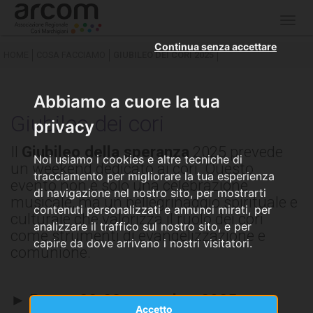
Togg
navig
Continua senza accettare
HOME
COSA FACCIAMO
GIUBILEO DEI CORI 2025
Abbiamo a cuore la tua
Giubileo dei cori
privacy
Il
Giubileo della speranza
2025 prevede
Noi usiamo i cookies e altre tecniche di
un weekend dedicato ai cori. Questo
tracciamento per migliorare la tua esperienza
evento non è solo una celebrazione
di navigazione nel nostro sito, per mostrarti
musicale, ma un pellegrinaggio spirituale e
contenuti personalizzati e annunci mirati, per
culturale che valorizza il ruolo dei cori
analizzare il traffico sul nostro sito, e per
come strumenti di evangelizzazione e
capire da dove arrivano i nostri visitatori.
comunione.
► Roma, 22-23 novembre 2025
Accetto