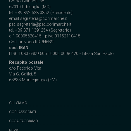
Corso Giannelli, 38
62010 Urbisaglia (MC)
tel. +39 392 628 0852 (Presidente)
email
segreteria@corimarche.it
pec segreteria@pec.corimarche.it
tel. +39 371 1391254 (Segretario)
c.f. 90005620415 - p.iva 01152110415
Cod. univoco KRRH6B9
cod. IBAN
IT96 T030 6909 6061 0000 0008 420 - Intesa San Paolo
Recapito postale
c/o Federico Vita
Via G. Galilei, 5
63833 Montegiorgio (FM)
CHI SIAMO
CORI ASSOCIATI
COSA FACCIAMO
NEWS