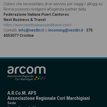
Coloro che necessitano di un servizio per viaggi / alloggi su
Roma possono rivolgersi all'agenzia partner della
Federazione Italiana Pueri Cantores
:
Next Business & Travel
https://www.nextbusinessandtravel.com/
Contatti:
info@nextbt.it
o
incoming@nextbt.it
-
375
6553077 Cristina
A.R.Co.M. APS
Associazione Regionale Cori Marchigiani
Sede