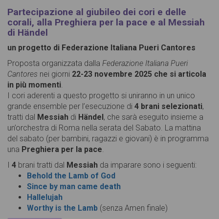
Partecipazione al giubileo dei cori e delle
corali, alla Preghiera per la pace e al Messiah
di Händel
un progetto di Federazione Italiana Pueri Cantores
Proposta organizzata dalla
Federazione Italiana Pueri
Cantores
nei giorni
22-23 novembre 2025 che si articola
in più momenti
.
I cori aderenti a questo progetto si uniranno in un unico
grande ensemble per l’esecuzione di
4 brani selezionati
,
tratti dal
Messiah
di
Händel
, che sarà eseguito insieme a
un’orchestra di Roma nella serata del Sabato. La mattina
del sabato (per bambini, ragazzi e giovani) è in programma
una
Preghiera per la pace
.
I
4
brani tratti dal
Messiah
da imparare sono i seguenti:
Behold the Lamb of God
Since by man came death
Hallelujah
Worthy is the Lamb
(senza Amen finale)