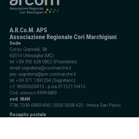
A.R.Co.M. APS
Associazione Regionale Cori Marchigiani
Sede
Corso Giannelli, 38
62010 Urbisaglia (MC)
tel. +39 392 628 0852 (Presidente)
email
segreteria@corimarche.it
pec segreteria@pec.corimarche.it
tel. +39 371 1391254 (Segretario)
c.f. 90005620415 - p.iva 01152110415
Cod. univoco KRRH6B9
cod. IBAN
IT96 T030 6909 6061 0000 0008 420 - Intesa San Paolo
Recapito postale
c/o Federico Vita
Via G. Galilei, 5
63833 Montegiorgio (FM)