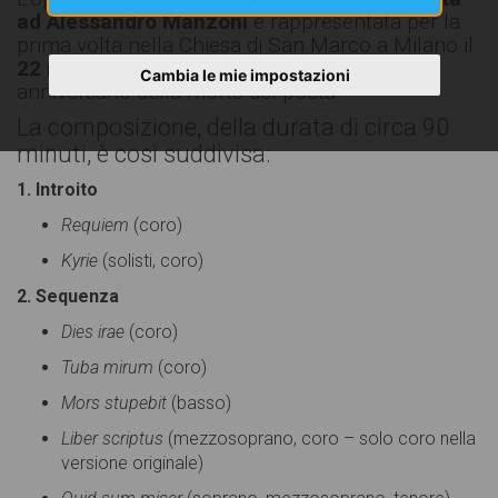
ad Alessandro Manzoni
e rappresentata per la
prima volta nella Chiesa di San Marco a Milano il
22 maggio 1874
, in occasione del primo
Cambia le mie impostazioni
anniversario della morte del poeta.
La composizione, della durata di circa 90
minuti, è così suddivisa:
1. Introito
Requiem
(coro)
Kyrie
(solisti, coro)
2. Sequenza
Dies irae
(coro)
Tuba mirum
(coro)
Mors stupebit
(basso)
Liber scriptus
(mezzosoprano, coro – solo coro nella
versione originale)