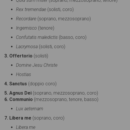
Quid sum miser
(soprano, mezzosoprano, tenore)
Rex tremendae
(solisti, coro)
Recordare
(soprano, mezzosoprano)
Ingemisco
(tenore)
Confutatis maledictis
(basso, coro)
Lacrymosa
(solisti, coro)
3. Offertorio
(solisti)
Domine Jesu Christe
Hostias
4. Sanctus
(doppio coro)
5. Agnus Dei
(soprano, mezzosoprano, coro)
6. Communio
(mezzosoprano, tenore, basso)
Lux aeternam
7. Libera me
(soprano, coro)
Libera me