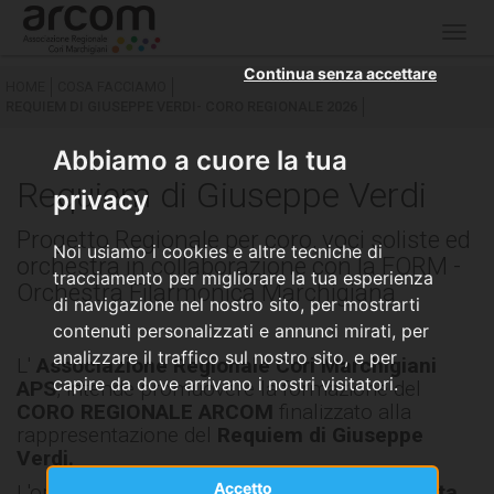
Togg
navig
Continua senza accettare
HOME
COSA FACCIAMO
REQUIEM DI GIUSEPPE VERDI- CORO REGIONALE 2026
Abbiamo a cuore la tua
Requiem di Giuseppe Verdi
privacy
Progetto Regionale per coro, voci soliste ed
Noi usiamo i cookies e altre tecniche di
orchestra in collaborazione con la FORM -
tracciamento per migliorare la tua esperienza
Orchestra Filarmonica Marchigiana
di navigazione nel nostro sito, per mostrarti
contenuti personalizzati e annunci mirati, per
analizzare il traffico sul nostro sito, e per
L'
Associazione Regionale Cori Marchigiani
capire da dove arrivano i nostri visitatori.
APS
, intende promuovere la formazione del
CORO REGIONALE ARCOM
finalizzato alla
rappresentazione del
Requiem di Giuseppe
Verdi.
Accetto
L'opera del compositore romantico fu
dedicata