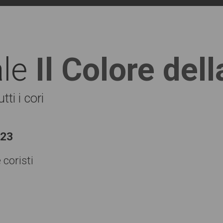
ale
Il Colore del
ti i cori
023
 coristi