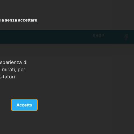
ua senza accettare
SHOP
esperienza di
 mirati, per
itatori.
Accetto