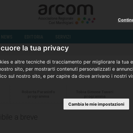
Contin
NEWS
EDITORIA
SERVIZI
cuore la tua privacy
LA VOCE 2023
ies e altre tecniche di tracciamento per migliorare la tua 
ostro sito, per mostrarti contenuti personalizzati e annunci
fico sul nostro sito, e per capire da dove arrivano i nostri vis
Roberta Paraninfo
Tobia Simone Tuveri
programma
programma
Cambia le mie impostazioni
bile a breve