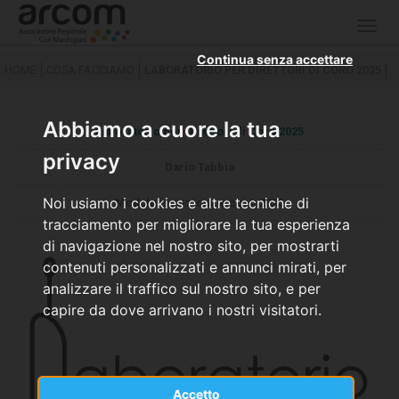
Togg
navig
Continua senza accettare
HOME
COSA FACCIAMO
LABORATORIO PER DIRETTORI DI CORO 2025
Abbiamo a cuore la tua
Laboratorio per Direttori di Coro 2025
privacy
Dario Tabbia
Noi usiamo i cookies e altre tecniche di
Modulo iscrizione e costi 2025
tracciamento per migliorare la tua esperienza
di navigazione nel nostro sito, per mostrarti
contenuti personalizzati e annunci mirati, per
analizzare il traffico sul nostro sito, e per
capire da dove arrivano i nostri visitatori.
Accetto