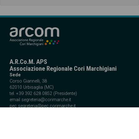
A.R.Co.M. APS
Associazione Regionale Cori Marchigiani
Sede
Corso Giannelli, 38
62010 Urbisaglia (MC)
tel. +39 392 628 0852 (Presidente)
email
segreteria@corimarche.it
pec segreteria@pec.corimarche.it
tel. +39 371 1391254 (Segretario)
c.f. 90005620415 - p.iva 01152110415
Cod. univoco KRRH6B9
cod. IBAN
IT96 T030 6909 6061 0000 0008 420 - Intesa San Paolo