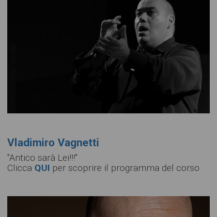
Vladimiro Vagnetti
"Antico sarà Lei!!!"
Clicca
QUI
per scoprire il programma del corso