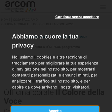
Togg
navig
Continua senza accettare
HOME
COSA FACCIAMO
OFFICINA CORALE IL COLORE DELLA VOCE 2022
Abbiamo a cuore la tua
Officina corale il Colore della Voce 2022
privacy
ANDREA D'ALPAOS programma
Noi usiamo i cookies e altre tecniche di
VLADIMIRO VAGNETTI programma
tracciamento per migliorare la tua esperienza
LUIGI LEO programma
di navigazione nel nostro sito, per mostrarti
contenuti personalizzati e annunci mirati, per
analizzare il traffico sul nostro sito, e per
capire da dove arrivano i nostri visitatori.
Officina corale
Il Colore della
Voce
Corsi di formazione corale per tutti i cori
Accetto