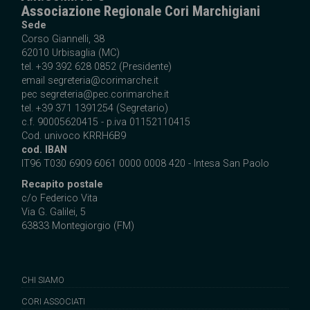
Associazione Regionale Cori Marchigiani
Sede
Corso Giannelli, 38
62010 Urbisaglia (MC)
tel. +39 392 628 0852 (Presidente)
email
segreteria@corimarche.it
pec segreteria@pec.corimarche.it
tel. +39 371 1391254 (Segretario)
c.f. 90005620415 - p.iva 01152110415
Cod. univoco KRRH6B9
cod. IBAN
IT96 T030 6909 6061 0000 0008 420 - Intesa San Paolo
Recapito postale
c/o Federico Vita
Via G. Galilei, 5
63833 Montegiorgio (FM)
CHI SIAMO
CORI ASSOCIATI