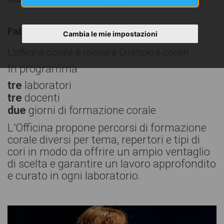
Fabriano (AN) - 22 - 23 ottobre 2022
Cambia le mie impostazioni
L'officina corale è rivolta a Direttori e coristi
In programma
tre
laboratori
tre
docenti
due
giorni di formazione corale
L'Officina propone percorsi di formazione
corale diversi per tema, repertori e tipi di
cori in modo da offrire un ampio ventaglio
di scelta e garantire un lavoro approfondito
e curato in ogni laboratorio.